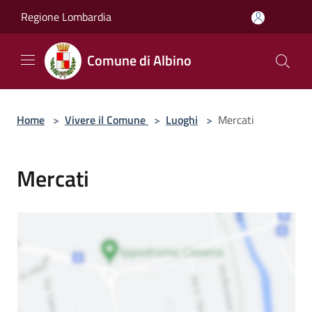
Salta al contenuto principale
Regione Lombardia
Comune di Albino
Home
>
Vivere il Comune
>
Luoghi
>
Mercati
Mercati