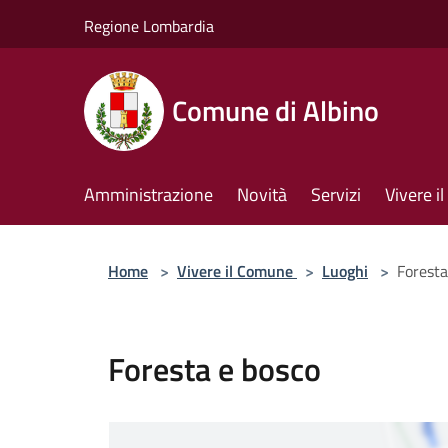
Salta al contenuto principale
Regione Lombardia
Comune di Albino
Amministrazione
Novità
Servizi
Vivere 
Home
>
Vivere il Comune
>
Luoghi
>
Foresta
Foresta e bosco