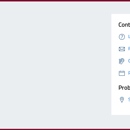
Cont
Prob