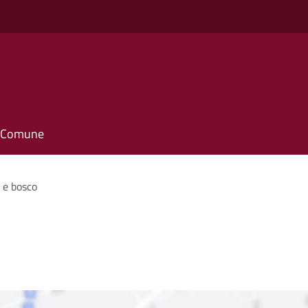
il Comune
 e bosco