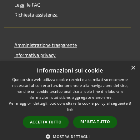
Leggi le FAQ
Richiesta assistenza
Amministrazione trasparente
Informativa privacy
Note legali
×
Informazioni sui cookie
Dichiarazione di accessibilità
Questo sito web utilizza cookie tecnici e assimilati strettamente
necessari al corretto funzionamento e alla navigazione del sito,
nonché un cookie tecnico analitico al solo fine di elaborare
informazioni statistiche, aggregate e anonime.
Per maggiori dettagli, può consultare la cookie policy al seguente
8
RSS
Copyright © 2026 • Comune di
link
Accessibilità
Albino • Powered by
Privacy
Municipium
Accesso
•
RIFIUTA TUTTO
ACCETTA TUTTO
Cookie
redazione
Mappa del sito
MOSTRA DETTAGLI