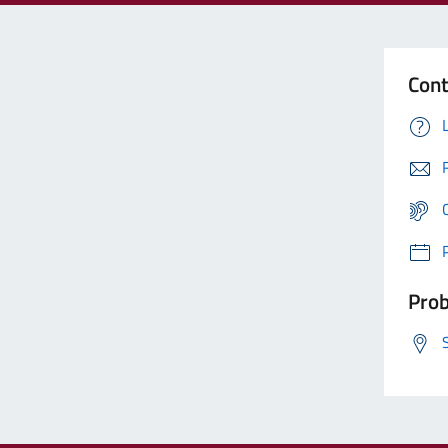
Cont
Prob