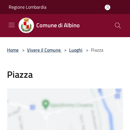
Salta al contenuto principale
Regione Lombardia
Comune di Albino
Home
>
Vivere il Comune
>
Luoghi
>
Piazza
Piazza