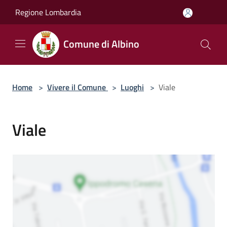
Salta al contenuto principale
Regione Lombardia
Comune di Albino
Home
>
Vivere il Comune
>
Luoghi
>
Viale
Viale