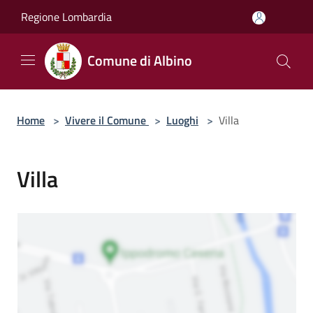
Salta al contenuto principale
Regione Lombardia
Comune di Albino
Home
>
Vivere il Comune
>
Luoghi
>
Villa
Villa