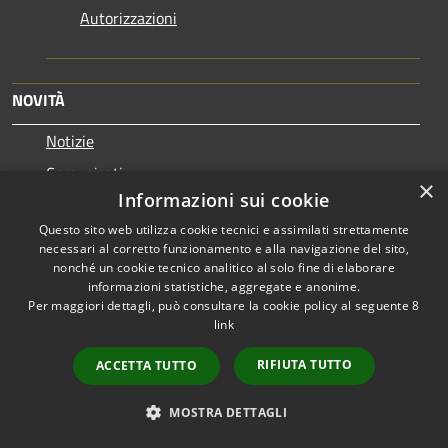
Autorizzazioni
NOVITÀ
Notizie
Comunicati
×
Informazioni sui cookie
Avvisi
Questo sito web utilizza cookie tecnici e assimilati strettamente
necessari al corretto funzionamento e alla navigazione del sito,
VIVERE IL COMUNE
nonché un cookie tecnico analitico al solo fine di elaborare
informazioni statistiche, aggregate e anonime.
Luoghi
Per maggiori dettagli, può consultare la cookie policy al seguente
8
Eventi
link
RIFIUTA TUTTO
ACCETTA TUTTO
CONTATTI
MOSTRA DETTAGLI
Comune di Albino