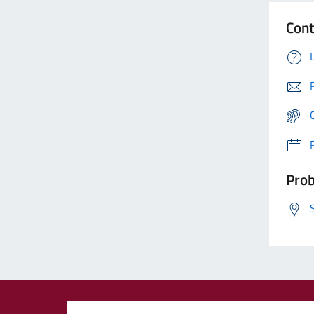
Cont
Prob