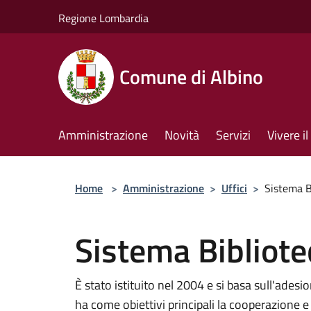
Salta al contenuto principale
Regione Lombardia
Comune di Albino
Amministrazione
Novità
Servizi
Vivere 
Home
>
Amministrazione
>
Uffici
>
Sistema B
Sistema Bibliote
È stato istituito nel 2004 e si basa sull'ade
ha come obiettivi principali la cooperazione e 