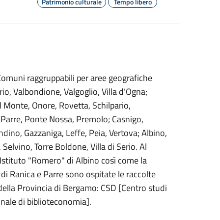
Patrimonio culturale
Tempo libero
Comuni raggruppabili per aree geografiche
o, Valbondione, Valgoglio, Villa d’Ogna;
l Monte, Onore, Rovetta, Schilpario,
 Parre, Ponte Nossa, Premolo; Casnigo,
dino, Gazzaniga, Leffe, Peia, Vertova; Albino,
lvino, Torre Boldone, Villa di Serio. Al
'Istituto "Romero" di Albino così come la
he di Ranica e Parre sono ospitate le raccolte
 della Provincia di Bergamo: CSD [Centro studi
nale di biblioteconomia].