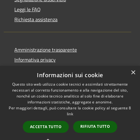
Leggi le FAQ
Richiesta assistenza
Amministrazione trasparente
Informativa privacy
Note legali
×
Informazioni sui cookie
Dichiarazione di accessibilità
Questo sito web utilizza cookie tecnici e assimilati strettamente
necessari al corretto funzionamento e alla navigazione del sito,
nonché un cookie tecnico analitico al solo fine di elaborare
informazioni statistiche, aggregate e anonime.
Per maggiori dettagli, può consultare la cookie policy al seguente
8
RSS
Copyright © 2026 • Comune di
link
Accessibilità
Albino • Powered by
Privacy
Municipium
Accesso
•
RIFIUTA TUTTO
ACCETTA TUTTO
Cookie
redazione