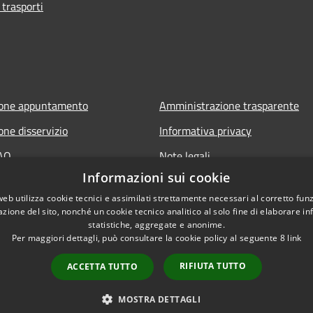
 trasporti
ione appuntamento
Amministrazione trasparente
one disservizio
Informativa privacy
FAQ
Note legali
Informazioni sui cookie
 assistenza
Dichiarazione di accessibilità
web utilizza cookie tecnici e assimilati strettamente necessari al corretto fu
azione del sito, nonché un cookie tecnico analitico al solo fine di elaborare i
statistiche, aggregate e anonime.
Per maggiori dettagli, può consultare la cookie policy al seguente
8
link
RIFIUTA TUTTO
ACCETTA TUTTO
l sito
Copyright © 2026 • Comune 
MOSTRA DETTAGLI