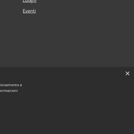
Eventi
×
nzionamento e
nformazioni
Municipium
Accesso redazione
di Albino • Powered by
•