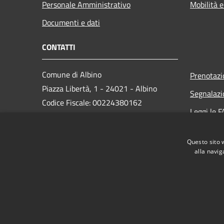
Personale Amministrativo
Mobilità e
Documenti e dati
CONTATTI
Comune di Albino
Prenotaz
Piazza Libertà, 1 - 24021 - Albino
Segnalazi
Codice Fiscale: 00224380162
Leggi le 
Partita IVA: 00224380162
Richiesta
PEC:
protocollo.albino@cert.saga.it
Questo sito 
Centralino Unico: 035 759911
alla navig
RSS
Accessibilità
Privacy
Cookie
Mappa de