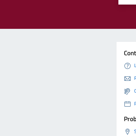
Cont
Prob