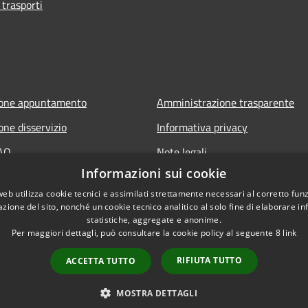
 trasporti
ione appuntamento
Amministrazione trasparente
one disservizio
Informativa privacy
FAQ
Note legali
Informazioni sui cookie
 assistenza
Dichiarazione di accessibilità
web utilizza cookie tecnici e assimilati strettamente necessari al corretto fu
azione del sito, nonché un cookie tecnico analitico al solo fine di elaborare i
statistiche, aggregate e anonime.
Per maggiori dettagli, può consultare la cookie policy al seguente
8
link
RIFIUTA TUTTO
ACCETTA TUTTO
l sito
Copyright © 2026 • Comune 
MOSTRA DETTAGLI