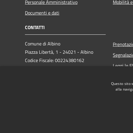
Personale Amministrativo
Mobilità e
Documenti e dati
CONTATTI
Comune di Albino
Prenotaz
Piazza Libertà, 1 - 24021 - Albino
Segnalazi
Codice Fiscale: 00224380162
Leggi le 
Partita IVA: 00224380162
Richiesta
PEC:
protocollo.albino@cert.saga.it
Questo sito 
Centralino Unico: 035 759911
alla navig
RSS
Accessibilità
Privacy
Cookie
Mappa de