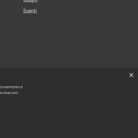
Eventi
×
nzionamento e
nformazioni
Municipium
Accesso redazione
di Albino • Powered by
•