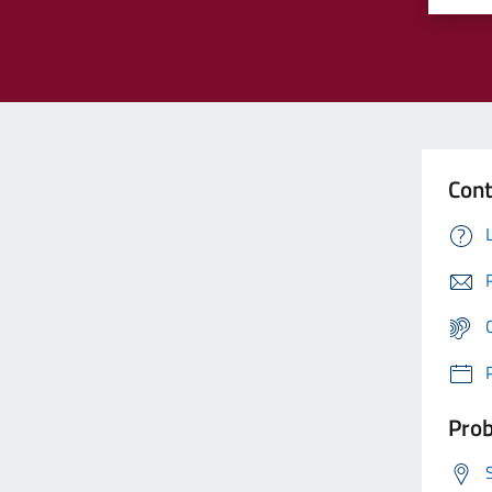
Cont
Prob