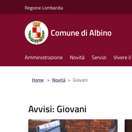
Salta al contenuto principale
Regione Lombardia
Comune di Albino
Amministrazione
Novità
Servizi
Vivere 
Home
>
Novità
>
Giovani
Avvisi: Giovani