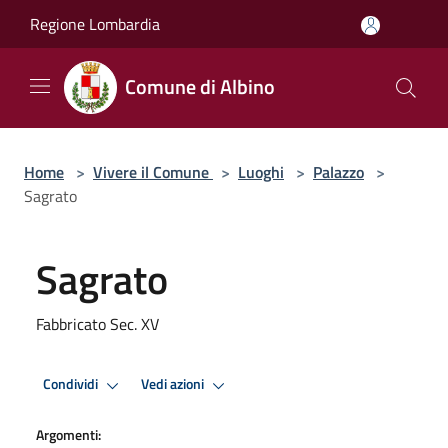
Salta al contenuto principale
Regione Lombardia
Comune di Albino
Home
>
Vivere il Comune
>
Luoghi
>
Palazzo
>
Sagrato
Sagrato
Fabbricato Sec. XV
Condividi
Vedi azioni
Argomenti: