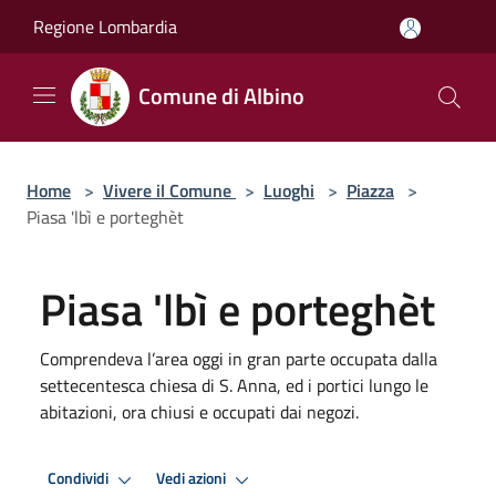
Salta al contenuto principale
Regione Lombardia
Comune di Albino
Home
>
Vivere il Comune
>
Luoghi
>
Piazza
>
Piasa 'lbì e porteghèt
Piasa 'lbì e porteghèt
Comprendeva l’area oggi in gran parte occupata dalla
settecentesca chiesa di S. Anna, ed i portici lungo le
abitazioni, ora chiusi e occupati dai negozi.
Condividi
Vedi azioni