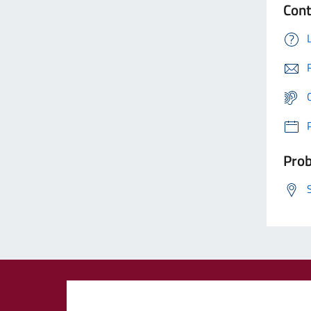
Cont
Prob