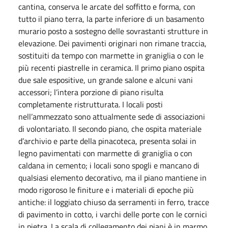
cantina, conserva le arcate del soffitto e forma, con
tutto il piano terra, la parte inferiore di un basamento
murario posto a sostegno delle sovrastanti strutture in
elevazione. Dei pavimenti originari non rimane traccia,
sostituiti da tempo con marmette in graniglia o con le
più recenti piastrelle in ceramica. Il primo piano ospita
due sale espositive, un grande salone e alcuni vani
accessori; l’intera porzione di piano risulta
completamente ristrutturata. I locali posti
nell’ammezzato sono attualmente sede di associazioni
di volontariato. Il secondo piano, che ospita materiale
d’archivio e parte della pinacoteca, presenta solai in
legno pavimentati con marmette di graniglia o con
caldana in cemento; i locali sono spogli e mancano di
qualsiasi elemento decorativo, ma il piano mantiene in
modo rigoroso le finiture e i materiali di epoche più
antiche: il loggiato chiuso da serramenti in ferro, tracce
di pavimento in cotto, i varchi delle porte con le cornici
in pietra. La scala di collegamento dei piani è in marmo