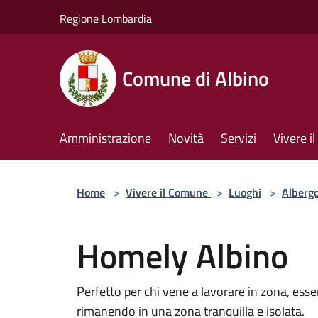
Salta al contenuto principale
Regione Lombardia
Comune di Albino
Amministrazione
Novità
Servizi
Vivere 
Home
>
Vivere il Comune
>
Luoghi
>
Alberg
Homely Albino
Perfetto per chi vene a lavorare in zona, esse
rimanendo in una zona tranquilla e isolata.