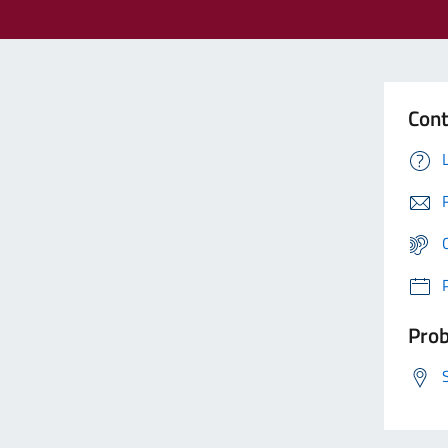
Cont
Prob