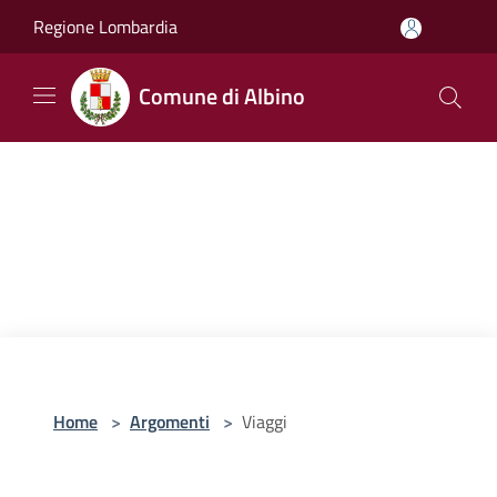
Salta al contenuto principale
Regione Lombardia
Comune di Albino
Home
>
Argomenti
>
Viaggi