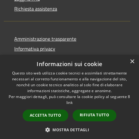
Richiesta assistenza
Amministrazione trasparente
Informativa privacy
Note legali
×
Informazioni sui cookie
Dichiarazione di accessibilità
Questo sito web utilizza cookie tecnici e assimilati strettamente
necessari al corretto funzionamento e alla navigazione del sito,
nonché un cookie tecnico analitico al solo fine di elaborare
informazioni statistiche, aggregate e anonime.
Per maggiori dettagli, può consultare la cookie policy al seguente
8
RSS
Copyright © 2026 • Comune di
link
Accessibilità
Albino • Powered by
Privacy
Municipium
Accesso
•
RIFIUTA TUTTO
ACCETTA TUTTO
Cookie
redazione
Mappa del sito
MOSTRA DETTAGLI