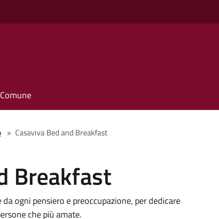
il Comune
o
>
Casaviva Bed and Breakfast
d Breakfast
te da ogni pensiero e preoccupazione, per dedicare
 persone che più amate.