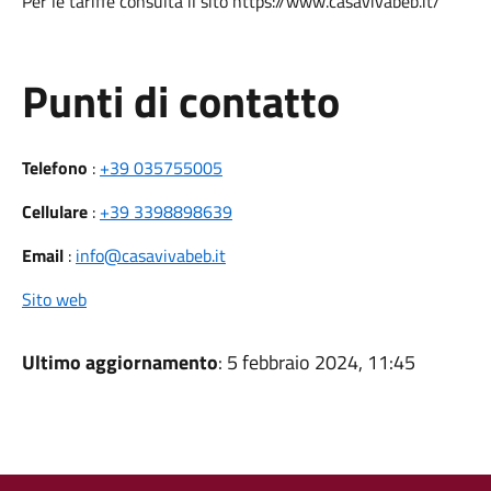
Per le tariffe consulta il sito https://www.casavivabeb.it/
Punti di contatto
Telefono
:
+39 035755005
Cellulare
:
+39 3398898639
Email
:
info@casavivabeb.it
Sito web
Ultimo aggiornamento
: 5 febbraio 2024, 11:45