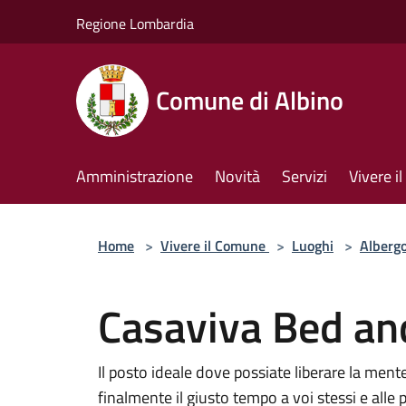
Salta al contenuto principale
Regione Lombardia
Comune di Albino
Amministrazione
Novità
Servizi
Vivere 
Home
>
Vivere il Comune
>
Luoghi
>
Alberg
Casaviva Bed an
Il posto ideale dove possiate liberare la men
finalmente il giusto tempo a voi stessi e alle