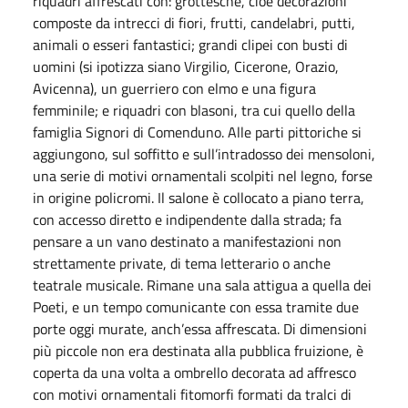
riquadri affrescati con: grottesche, cioè decorazioni
composte da intrecci di fiori, frutti, candelabri, putti,
animali o esseri fantastici; grandi clipei con busti di
uomini (si ipotizza siano Virgilio, Cicerone, Orazio,
Avicenna), un guerriero con elmo e una figura
femminile; e riquadri con blasoni, tra cui quello della
famiglia Signori di Comenduno. Alle parti pittoriche si
aggiungono, sul soffitto e sull’intradosso dei mensoloni,
una serie di motivi ornamentali scolpiti nel legno, forse
in origine policromi. Il salone è collocato a piano terra,
con accesso diretto e indipendente dalla strada; fa
pensare a un vano destinato a manifestazioni non
strettamente private, di tema letterario o anche
teatrale musicale. Rimane una sala attigua a quella dei
Poeti, e un tempo comunicante con essa tramite due
porte oggi murate, anch’essa affrescata. Di dimensioni
più piccole non era destinata alla pubblica fruizione, è
coperta da una volta a ombrello decorata ad affresco
con motivi ornamentali fitomorfi formati da tralci di