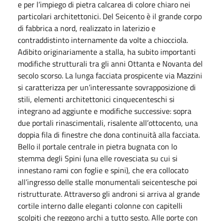
e per l’impiego di pietra calcarea di colore chiaro nei
particolari architettonici. Del Seicento è il grande corpo
di fabbrica a nord, realizzato in laterizio e
contraddistinto internamente da volte a chiocciola.
Adibito originariamente a stalla, ha subito importanti
modifiche strutturali tra gli anni Ottanta e Novanta del
secolo scorso. La lunga facciata prospicente via Mazzini
si caratterizza per un’interessante sovrapposizione di
stili, elementi architettonici cinquecenteschi si
integrano ad aggiunte e modifiche successive: sopra
due portali rinascimentali, risalente all’ottocento, una
doppia fila di finestre che dona continuità alla facciata.
Bello il portale centrale in pietra bugnata con lo
stemma degli Spini (una elle rovesciata su cui si
innestano rami con foglie e spini), che era collocato
all’ingresso delle stalle monumentali seicentesche poi
ristrutturate. Attraverso gli androni si arriva al grande
cortile interno dalle eleganti colonne con capitelli
scolpiti che reggono archi a tutto sesto. Alle porte con