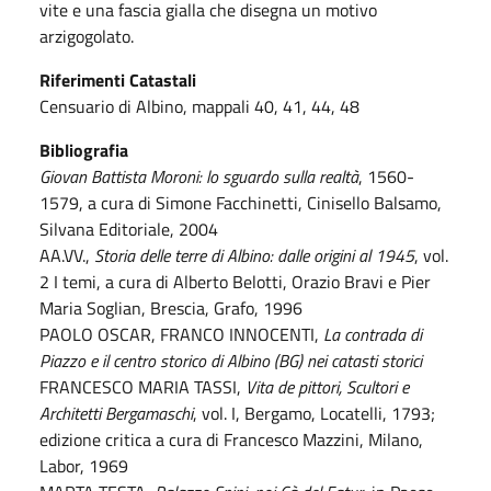
vite e una fascia gialla che disegna un motivo
arzigogolato.
Riferimenti Catastali
Censuario di Albino, mappali 40, 41, 44, 48
Bibliografia
Giovan Battista Moroni: lo sguardo sulla realtà
, 1560-
1579, a cura di Simone Facchinetti, Cinisello Balsamo,
Silvana Editoriale, 2004
AA.VV.,
Storia delle terre di Albino: dalle origini al 1945
, vol.
2 I temi, a cura di Alberto Belotti, Orazio Bravi e Pier
Maria Soglian, Brescia, Grafo, 1996
PAOLO OSCAR, FRANCO INNOCENTI,
La contrada di
Piazzo e il centro storico di Albino (BG) nei catasti storici
FRANCESCO MARIA TASSI,
Vita de pittori, Scultori e
Architetti Bergamaschi
, vol. I, Bergamo, Locatelli, 1793;
edizione critica a cura di Francesco Mazzini, Milano,
Labor, 1969