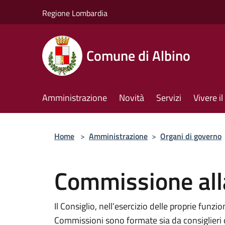
Salta al contenuto principale
Regione Lombardia
Comune di Albino
Amministrazione
Novità
Servizi
Vivere 
Home
>
Amministrazione
>
Organi di governo
Commissione all
Il Consiglio, nell’esercizio delle proprie funz
Commissioni sono formate sia da consiglieri