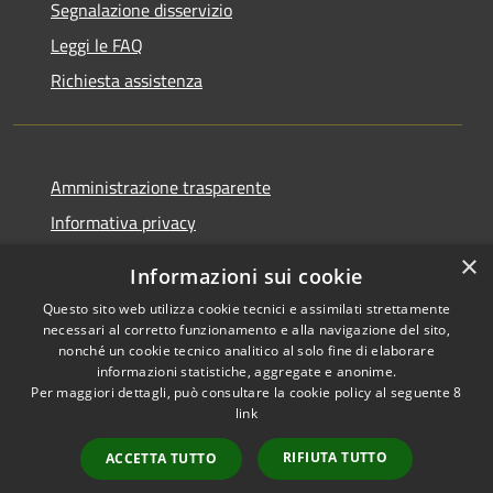
Segnalazione disservizio
Leggi le FAQ
Richiesta assistenza
Amministrazione trasparente
Informativa privacy
Note legali
×
Informazioni sui cookie
Dichiarazione di accessibilità
Questo sito web utilizza cookie tecnici e assimilati strettamente
necessari al corretto funzionamento e alla navigazione del sito,
nonché un cookie tecnico analitico al solo fine di elaborare
informazioni statistiche, aggregate e anonime.
Per maggiori dettagli, può consultare la cookie policy al seguente
8
RSS
Copyright © 2026 • Comune di
link
Accessibilità
Albino • Powered by
Privacy
Municipium
Accesso
•
RIFIUTA TUTTO
ACCETTA TUTTO
Cookie
redazione