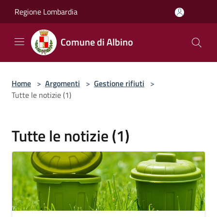
Salta al contenuto principale
Regione Lombardia
Comune di Albino
Home
>
Argomenti
>
Gestione rifiuti
>
Tutte le notizie (1)
Tutte le notizie (1)