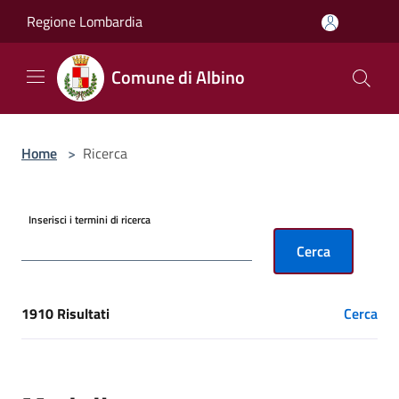
Salta al contenuto principale
Regione Lombardia
Comune di Albino
Home
>
Ricerca
Inserisci i termini di ricerca
Cerca
1910 Risultati
Cerca
[results] Risultati