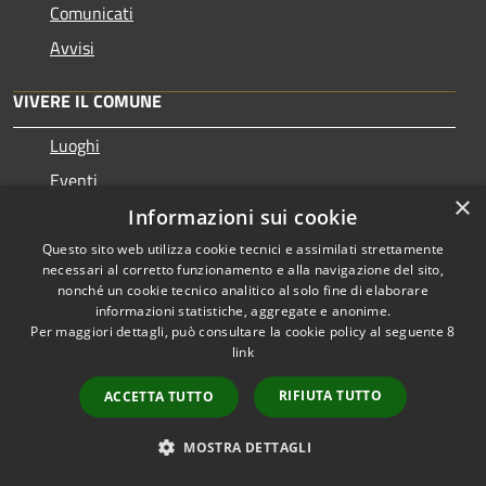
Comunicati
Avvisi
VIVERE IL COMUNE
Luoghi
Eventi
×
Informazioni sui cookie
CONTATTI
Questo sito web utilizza cookie tecnici e assimilati strettamente
necessari al corretto funzionamento e alla navigazione del sito,
nonché un cookie tecnico analitico al solo fine di elaborare
Comune di Albino
informazioni statistiche, aggregate e anonime.
Piazza Libertà, 1 - 24021 - Albino
Per maggiori dettagli, può consultare la cookie policy al seguente
8
Codice Fiscale: 00224380162
link
Partita IVA: 00224380162
RIFIUTA TUTTO
ACCETTA TUTTO
PEC:
protocollo.albino@cert.saga.it
MOSTRA DETTAGLI
Centralino Unico: 035 759911