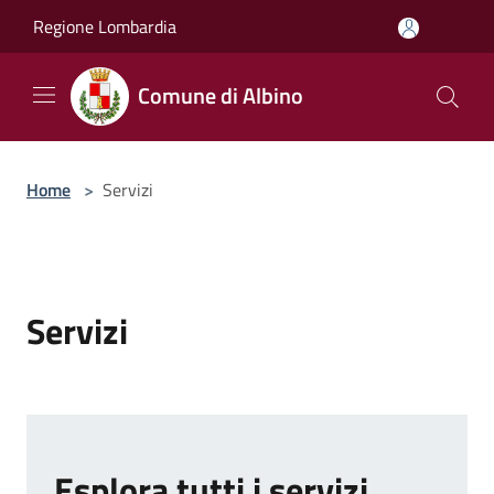
Salta al contenuto principale
Regione Lombardia
Comune di Albino
Home
>
Servizi
Servizi
Esplora tutti i servizi