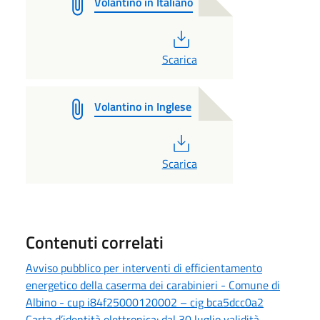
Volantino in Italiano
PDF
Scarica
Volantino in Inglese
PDF
Scarica
Contenuti correlati
Avviso pubblico per interventi di efficientamento
energetico della caserma dei carabinieri - Comune di
Albino - cup i84f25000120002 – cig bca5dcc0a2
Carta d’identità elettronica: dal 30 luglio validità