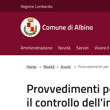
Salta al contenuto principale
Regione Lombardia
Comune di Albino
Amministrazione
Novità
Servizi
Vivere 
Home
>
Novità
>
Avvisi
>
Provvedimenti per l
Provvedimenti pe
il controllo dell