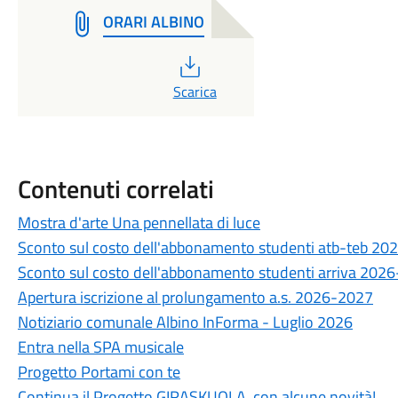
ORARI ALBINO
PDF
Scarica
Contenuti correlati
Mostra d'arte Una pennellata di luce
Sconto sul costo dell'abbonamento studenti atb-teb 2
Sconto sul costo dell'abbonamento studenti arriva 202
Apertura iscrizione al prolungamento a.s. 2026-2027
Notiziario comunale Albino InForma - Luglio 2026
Entra nella SPA musicale
Progetto Portami con te
Continua il Progetto GIRASKUOLA, con alcune novità!