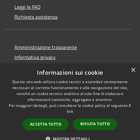
Leggi le FAQ
Richiesta assistenza
Amministrazione trasparente
Informativa privacy
Note legali
×
Informazioni sui cookie
Dichiarazione di accessibilità
Questo sito web utilizza cookie tecnici e assimilati strettamente
necessari al corretto funzionamento e alla navigazione del sito,
nonché un cookie tecnico analitico al solo fine di elaborare
informazioni statistiche, aggregate e anonime.
Per maggiori dettagli, può consultare la cookie policy al seguente
8
RSS
Copyright © 2026 • Comune di
link
Accessibilità
Albino • Powered by
Privacy
Municipium
Accesso
•
RIFIUTA TUTTO
ACCETTA TUTTO
Cookie
redazione
Mappa del sito
MOSTRA DETTAGLI