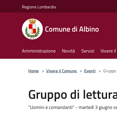
Salta al contenuto principale
Regione Lombardia
Comune di Albino
Amministrazione
Novità
Servizi
Vivere 
Home
>
Vivere il Comune
>
Eventi
>
Gruppo 
Gruppo di lettu
"Uomini e comandanti" - martedì 3 giugno o