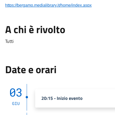
https://bergamo.medialibrary.it/home/index.aspx
A chi è rivolto
Tutti
Date e orari
03
20:15 - Inizio evento
GIU