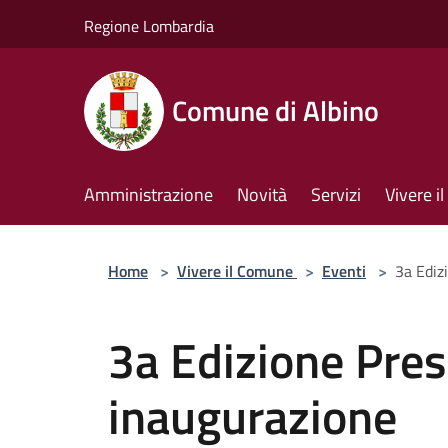
Salta al contenuto principale
Regione Lombardia
Comune di Albino
Amministrazione
Novità
Servizi
Vivere 
Home
>
Vivere il Comune
>
Eventi
>
3a Ediz
3a Edizione Prese
inaugurazione