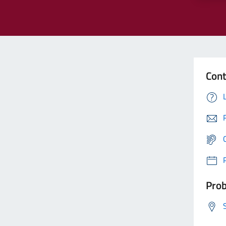
Cont
Prob