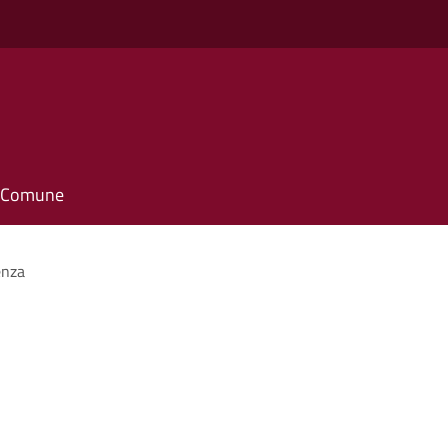
il Comune
enza