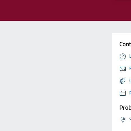
Cont
Prob