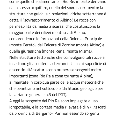
come quelle che alimentano il Rio Re, in parte derivano
dallo stesso acquifero, quello del sovrascorrimento; la
struttura che guida le circolazioni idriche sotterranee è
detta il “sovrascorrimento di Albino”. Le rocce con
permeabilità da media a scarsa, che costituiscono la
maggior parte dei rilievi montuosi di Albino,
comprendendo le formazioni della Dolomia Principale
(monte Cereto), del Calcare di Zorzino (monte Altino) e
quelle giurassiche (monte Rena, monte Misma).
Nelle strutture tettoniche che coinvolgono tali rocce si
insediano gli acquiferi sotterranei dalla cui superficie di
discontinuità scaturiscono numerose sorgenti molto
importanti (zona Rio Re e zona torrente Albina),
alimentate in cospicua parte delle acque meteoritiche
che penetrano nel sottosuolo (da Studio geologico per
la variante generale n.3 del PGT).
A oggi le sorgente del Rio Re sono impiegate a uso
idropotabile, e la portata media rilevata è di 47 l/s (dati
da provincia di Bergamo). Pur non essendo sorgenti