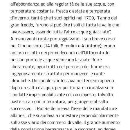
all’abbondanza ed alla regolarità delle sue acque, con
temperatura costante, fresca d’estate e temperata
d’inverno, tant’è che i suoi opifici nel 1709, “l’anno del
gran freddo, furono si può dire i soli di tutta la valle che
lavorassero, essendo tutte l’altre acque ghiacciate”.
Almeno venti ruote punteggiavano il suo breve corso
nel Cinquecento (14 folli, 6 mulini e 4 tintorie); erano
ancora diciotto nei primi decenni dell’Ottocento. In
nessun punto le acque venivano lasciate fluire
liberamente, ogni tratto del percorso del fiume era
ingegnosamente sfruttato per muovere le ruote
idrauliche. Un canale si infossava nel terreno appena
dopo un salto d’acqua, per poi tornare a innalzarsi in
condotte impermeabilizzate col cocciopesto, talvolta
poste su arconi in muratura, per giungere al salto
successivo. Il Rio Re delineava l’asse delle manifatture
albinesi, che si andava a innestare perpendicolarmente
sull’asse viario dei commerci di valle. Il grande aumento
della popolazione bergamasca e le ricorrenti epidemie