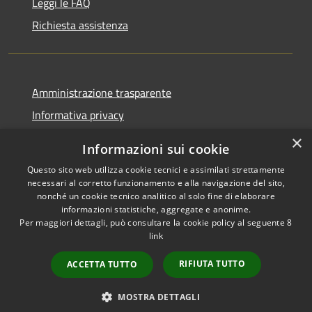
Leggi le FAQ
Richiesta assistenza
Amministrazione trasparente
Informativa privacy
Note legali
×
Informazioni sui cookie
Dichiarazione di accessibilità
Questo sito web utilizza cookie tecnici e assimilati strettamente
necessari al corretto funzionamento e alla navigazione del sito,
nonché un cookie tecnico analitico al solo fine di elaborare
informazioni statistiche, aggregate e anonime.
Per maggiori dettagli, può consultare la cookie policy al seguente
8
RSS
Copyright © 2026 • Comune di
link
Accessibilità
Albino • Powered by
Privacy
Municipium
Accesso
•
RIFIUTA TUTTO
ACCETTA TUTTO
Cookie
redazione
Mappa del sito
MOSTRA DETTAGLI