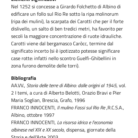
Nel 1252 si concesse a Girardo Folchetto di Albino di
edificare un follo sul Rio Re sotto la ripa molinorum
(ripa dei mulini), la scarpata dei Carotti che per il forte
dislivello, un salto di ben tredici metri, ha favorito per
secoli la maggiore concentrazione di ruote idrauliche.
Carotti viene dal bergamasco Caròcc, termine dal
significato incerto (si è ipotizzato potesse significare
case rotte: infatti nello scontro Guelfi-Ghibellini in
zona furono demolite delle torri).
Bibliografia
AA.VV.,
Storia delle terre di Albino: dalle origini al 1945
, vol.
2 I temi, a cura di Alberto Belotti, Orazio Bravi e Pier
Maria Soglian, Brescia, Grafo, 1996
FRANCO INNOCENTI,
Il mulino Fassi sul Rio Re
,R.C.S.A.,
Albino, ottobre 1997
FRANCO INNOCENTI,
La risorsa idrica e l’economia
albinese nel XIX e XX secolo
, dispensa, giornate della
Storia e dell’Arte 2003