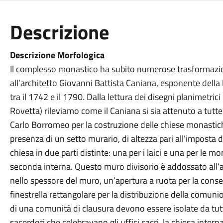
Descrizione
Descrizione Morfologica
Il complesso monastico ha subito numerose trasformazioni 
all’architetto Giovanni Battista Caniana, esponente della 
tra il 1742 e il 1790. Dalla lettura dei disegni planimetric
Rovetta) rileviamo come il Caniana si sia attenuto a tutte
Carlo Borromeo per la costruzione delle chiese monastic
presenza di un setto murario, di altezza pari all’imposta de
chiesa in due parti distinte: una per i laici e una per le m
seconda interna. Questo muro divisorio è addossato all’alt
nello spessore del muro, un’apertura a ruota per la conse
finestrella rettangolare per la distribuzione della comun
di una comunità di clausura devono essere isolate da tutto
sacerdoti che celebravano gli uffici sacri, la chiesa intern