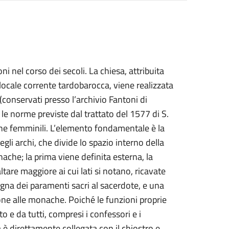
nel corso dei secoli. La chiesa, attribuita
locale corrente tardobarocca, viene realizzata
i (conservati presso l’archivio Fantoni di
 le norme previste dal trattato del 1577 di S.
he femminili. L’elemento fondamentale è la
gli archi, che divide lo spazio interno della
onache; la prima viene definita esterna, la
are maggiore ai cui lati si notano, ricavate
gna dei paramenti sacri al sacerdote, e una
ione alle monache. Poiché le funzioni proprie
 e da tutti, compresi i confessori e i
a è direttamente collegata con il chiostro e