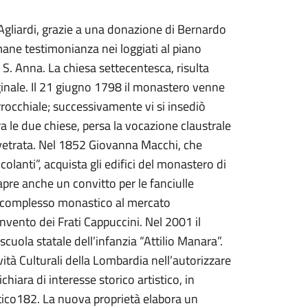
Agliardi, grazie a una donazione di Bernardo
imane testimonianza nei loggiati al piano
 S. Anna. La chiesa settecentesca, risulta
inale. Il 21 giugno 1798 il monastero venne
rrocchiale; successivamente vi si insediò
ra le due chiese, persa la vocazione claustrale
a vetrata. Nel 1852 Giovanna Macchi, che
colanti”, acquista gli edifici del monastero di
 apre anche un convitto per le fanciulle
 il complesso monastico al mercato
onvento dei Frati Cappuccini. Nel 2001 il
cuola statale dell’infanzia “Attilio Manara”.
ità Culturali della Lombardia nell’autorizzare
hiara di interesse storico artistico, in
astico182. La nuova proprietà elabora un