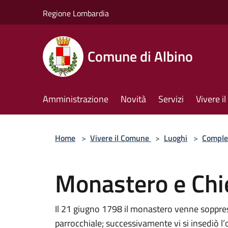
Salta al contenuto principale
Regione Lombardia
Comune di Albino
Amministrazione
Novità
Servizi
Vivere 
Home
>
Vivere il Comune
>
Luoghi
>
Comple
Monastero e Chi
Il 21 giugno 1798 il monastero venne soppress
parrocchiale; successivamente vi si insediò l’