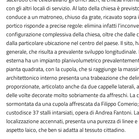
con gli altri locali di servizio. Al lato della chiesa è prev
conduce a un matroneo, chiuso da grate, ricavato sopra i
portico risponde a precise regole: elimina infatti l’inconv
configurazione complessiva della chiesa, oltre che dalle 
dalla particolare ubicazione nel centro del paese. Il sito, 
generale, che risulta a prevalente sviluppo longitudinale
esterna ha un impianto planivolumetrico prevalentemente c
pianta quadrata, con la cupola, che si raggiunge la massi
architettonico interno presenta una trabeazione che del
proporzionate, articolato anche da due cappelle laterali, 
delle volte decorate molto sobriamente da affreschi. La 
sormontata da una cupola affrescata da Filippo Comerio; 
custodisce 37 stalli intarsiati, opera di Andrea Fantoni. La
localizzazione accennati, presenta una purezza di linee 
aspetto laico, che ben si adatta al tessuto cittadino.