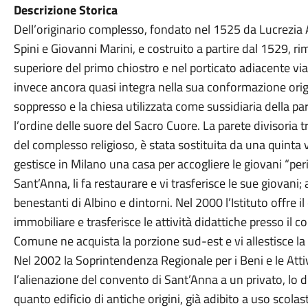
Descrizione Storica
Dell’originario complesso, fondato nel 1525 da Lucrezia 
Spini e Giovanni Marini, e costruito a partire dal 1529, r
superiore del primo chiostro e nel porticato adiacente via
invece ancora quasi integra nella sua conformazione orig
soppresso e la chiesa utilizzata come sussidiaria della pa
l’ordine delle suore del Sacro Cuore. La parete divisoria t
del complesso religioso, è stata sostituita da una quint
gestisce in Milano una casa per accogliere le giovani “peri
Sant’Anna, li fa restaurare e vi trasferisce le sue giovani;
benestanti di Albino e dintorni. Nel 2000 l’Istituto offre
immobiliare e trasferisce le attività didattiche presso il c
Comune ne acquista la porzione sud-est e vi allestisce la s
Nel 2002 la Soprintendenza Regionale per i Beni e le Attiv
l’alienazione del convento di Sant’Anna a un privato, lo dic
quanto edificio di antiche origini, già adibito a uso scol