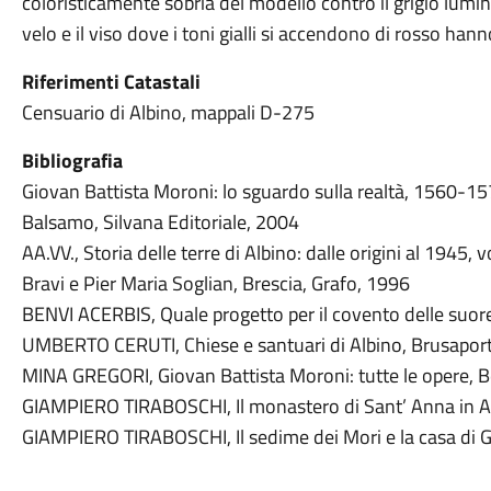
coloristicamente sobria del modello contro il grigio lumi
velo e il viso dove i toni gialli si accendono di rosso ha
Riferimenti Catastali
Censuario di Albino, mappali D-275
Bibliografia
Giovan Battista Moroni: lo sguardo sulla realtà, 1560-157
Balsamo, Silvana Editoriale, 2004
AA.VV., Storia delle terre di Albino: dalle origini al 1945, v
Bravi e Pier Maria Soglian, Brescia, Grafo, 1996
BENVI ACERBIS, Quale progetto per il covento delle suor
UMBERTO CERUTI, Chiese e santuari di Albino, Brusaporto
MINA GREGORI, Giovan Battista Moroni: tutte le opere, 
GIAMPIERO TIRABOSCHI, Il monastero di Sant’ Anna in Alb
GIAMPIERO TIRABOSCHI, Il sedime dei Mori e la casa di G