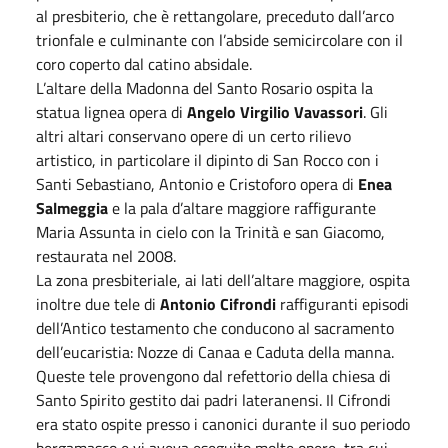
al presbiterio, che è rettangolare, preceduto dall’arco
trionfale e culminante con l’abside semicircolare con il
coro coperto dal catino absidale.
L’altare della Madonna del Santo Rosario ospita la
statua lignea opera di
Angelo Virgilio Vavassori
. Gli
altri altari conservano opere di un certo rilievo
artistico, in particolare il dipinto di San Rocco con i
Santi Sebastiano, Antonio e Cristoforo opera di
Enea
Salmeggia
e la pala d’altare maggiore raffigurante
Maria Assunta in cielo con la Trinità e san Giacomo,
restaurata nel 2008.
La zona presbiteriale, ai lati dell’altare maggiore, ospita
inoltre due tele di
Antonio Cifrondi
raffiguranti episodi
dell’Antico testamento che conducono al sacramento
dell’eucaristia: Nozze di Canaa e Caduta della manna.
Queste tele provengono dal refettorio della chiesa di
Santo Spirito gestito dai padri lateranensi. Il Cifrondi
era stato ospite presso i canonici durante il suo periodo
bergamasco e vi aveva eseguito molte opere, tra cui