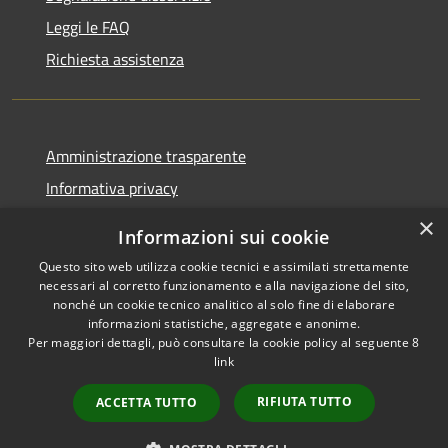
Leggi le FAQ
Richiesta assistenza
Amministrazione trasparente
Informativa privacy
Note legali
×
Informazioni sui cookie
Dichiarazione di accessibilità
Questo sito web utilizza cookie tecnici e assimilati strettamente
necessari al corretto funzionamento e alla navigazione del sito,
nonché un cookie tecnico analitico al solo fine di elaborare
informazioni statistiche, aggregate e anonime.
Per maggiori dettagli, può consultare la cookie policy al seguente
8
RSS
Copyright © 2026 • Comune di
link
Accessibilità
Albino • Powered by
Privacy
Municipium
Accesso
•
RIFIUTA TUTTO
ACCETTA TUTTO
Cookie
redazione