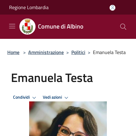
Salta al contenuto principale
Regione Lombardia
Comune di Albino
Home
>
Amministrazione
>
Politici
>
Emanuela Testa
Emanuela Testa
Condividi
Vedi azioni