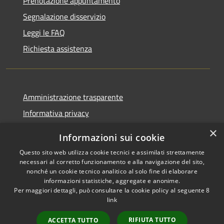
Prenotazione appuntamento
Segnalazione disservizio
Leggi le FAQ
Richiesta assistenza
Amministrazione trasparente
Informativa privacy
Note legali
×
Informazioni sui cookie
Dichiarazione di accessibilità
Questo sito web utilizza cookie tecnici e assimilati strettamente
necessari al corretto funzionamento e alla navigazione del sito,
nonché un cookie tecnico analitico al solo fine di elaborare
informazioni statistiche, aggregate e anonime.
Per maggiori dettagli, può consultare la cookie policy al seguente
8
RSS
Copyright © 2026 • Comune di
link
Accessibilità
Albino • Powered by
Privacy
Municipium
Accesso
•
RIFIUTA TUTTO
ACCETTA TUTTO