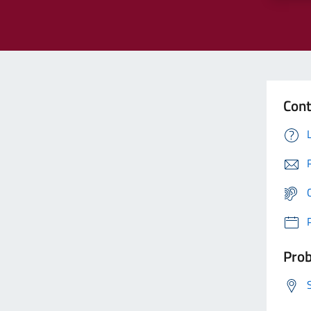
Cont
Prob