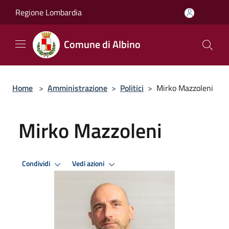
Salta al contenuto principale
Regione Lombardia
Comune di Albino
Home
>
Amministrazione
>
Politici
>
Mirko Mazzoleni
Mirko Mazzoleni
Condividi
Vedi azioni