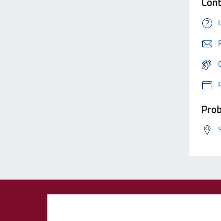
Cont
Prob