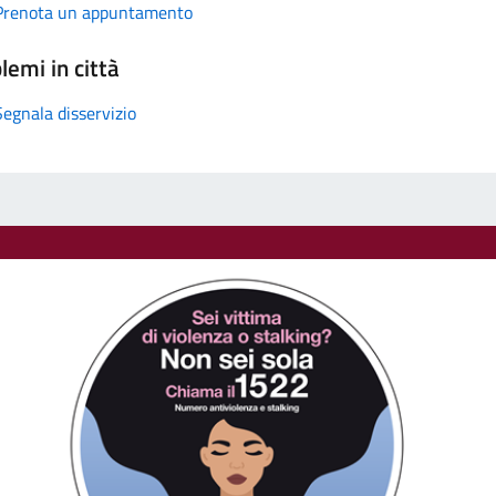
Prenota un appuntamento
lemi in città
Segnala disservizio