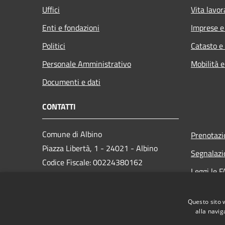
Uffici
Vita lavor
Enti e fondazioni
Imprese 
Politici
Catasto e
Personale Amministrativo
Mobilità e
Documenti e dati
CONTATTI
Comune di Albino
Prenotaz
Piazza Libertà, 1 - 24021 - Albino
Segnalazi
Codice Fiscale: 00224380162
Leggi le 
Partita IVA: 00224380162
Richiesta
PEC:
protocollo.albino@cert.saga.it
Questo sito 
Centralino Unico: 035 759911
alla navig