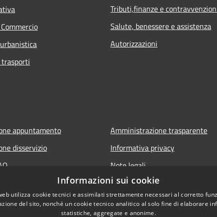
Tributi,finanze e contravvenzion
ativa
Salute, benessere e assistenza
e Commercio
Autorizzazioni
 urbanistica
 trasporti
ione appuntamento
Amministrazione trasparente
one disservizio
Informativa privacy
FAQ
Note legali
Informazioni sui cookie
 assistenza
Dichiarazione di accessibilità
web utilizza cookie tecnici e assimilati strettamente necessari al corretto fu
azione del sito, nonché un cookie tecnico analitico al solo fine di elaborare i
statistiche, aggregate e anonime.