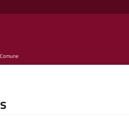
il Comune
is