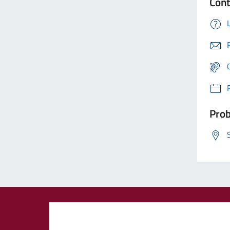
Cont
Prob