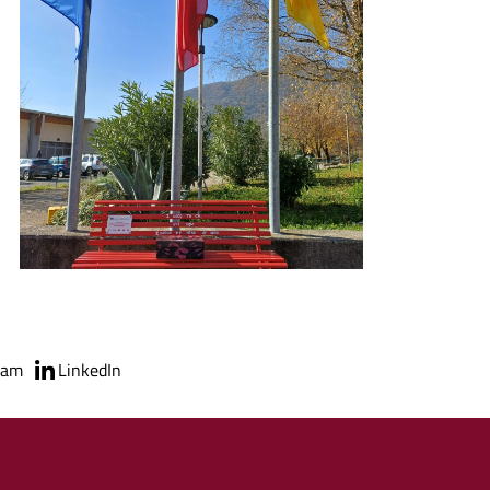
Foto05
ram
LinkedIn