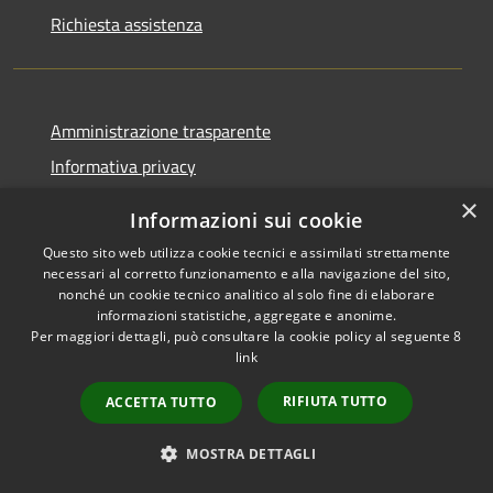
Richiesta assistenza
Amministrazione trasparente
Informativa privacy
Note legali
×
Informazioni sui cookie
Dichiarazione di accessibilità
Questo sito web utilizza cookie tecnici e assimilati strettamente
necessari al corretto funzionamento e alla navigazione del sito,
nonché un cookie tecnico analitico al solo fine di elaborare
informazioni statistiche, aggregate e anonime.
Per maggiori dettagli, può consultare la cookie policy al seguente
8
RSS
Copyright © 2026 • Comune di
link
Accessibilità
Albino • Powered by
Privacy
Municipium
Accesso
•
RIFIUTA TUTTO
ACCETTA TUTTO
Cookie
redazione
Mappa del sito
MOSTRA DETTAGLI