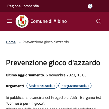
Salta al contenuto principale
Regione Lombardia
Comune di Albino
Home
>
Prevenzione gioco d'azzardo
Prevenzione gioco d'azzardo
Ultimo aggiornamento
: 6 novembre 2023, 13:03
Argomenti
:
Assistenza sociale
Integrazione sociale
Si pubblica la locandina del Progetto di ASST Bergamo Est
"Connessi per (il) gioco".
All'interno della locandina sono descritti gli ambulatori