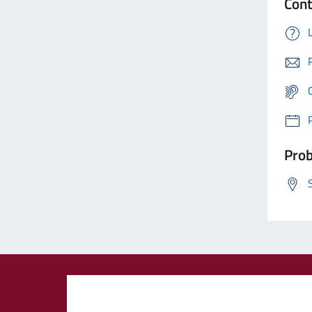
Cont
Prob