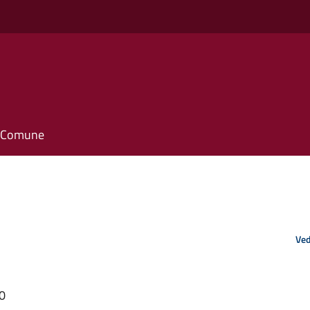
il Comune
Ved
00