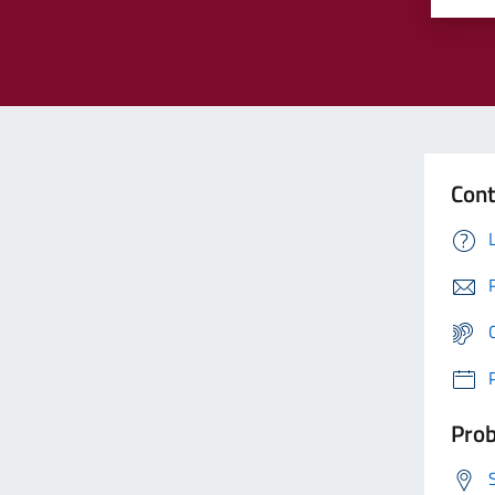
Cont
Prob