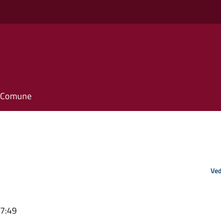
il Comune
Ved
17:49