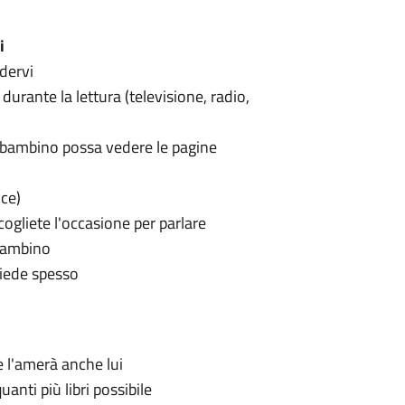
i
edervi
 durante la lettura (televisione, radio,
ro bambino possa vedere le pagine
oce)
cogliete l'occasione per parlare
o bambino
chiede spesso
 e l'amerà anche lui
anti più libri possibile