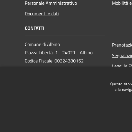
Personale Amministrativo
Mobilità e
Documenti e dati
CONTATTI
Comune di Albino
Prenotaz
Piazza Libertà, 1 - 24021 - Albino
Segnalazi
Codice Fiscale: 00224380162
Leggi le 
Partita IVA: 00224380162
Richiesta
PEC:
protocollo.albino@cert.saga.it
Questo sito 
Centralino Unico: 035 759911
alla navig
RSS
Accessibilità
Privacy
Cookie
Mappa de