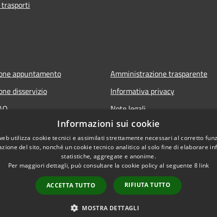
 trasporti
ione appuntamento
Amministrazione trasparente
one disservizio
Informativa privacy
FAQ
Note legali
Informazioni sui cookie
 assistenza
Dichiarazione di accessibilità
web utilizza cookie tecnici e assimilati strettamente necessari al corretto fu
azione del sito, nonché un cookie tecnico analitico al solo fine di elaborare i
statistiche, aggregate e anonime.
Per maggiori dettagli, può consultare la cookie policy al seguente
8
link
RIFIUTA TUTTO
ACCETTA TUTTO
l sito
Copyright © 2026 • Comune 
MOSTRA DETTAGLI