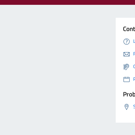
Cont
Prob